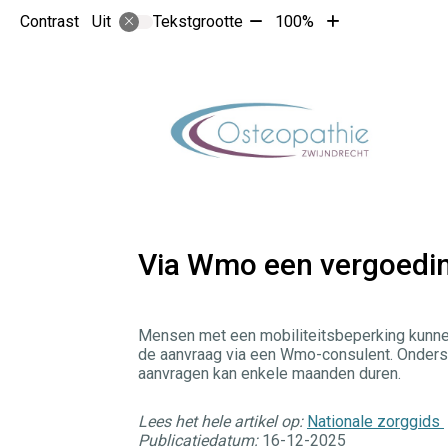
Tekst
Tekst
Contrast
Tekstgrootte
100%
Uit
verkleinen
vergroten
met
met
10%
10%
Via Wmo een vergoedin
Mensen met een mobiliteitsbeperking kunnen
de aanvraag via een Wmo-consulent. Onders
aanvragen kan enkele maanden duren.
Lees het hele artikel op:
Nationale zorggids
Publicatiedatum:
16-12-2025