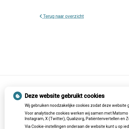
Terug naar overzicht
Openingstijden
Deze website gebruikt cookies
Wij gebruiken noodzakelijke cookies zodat deze website 
Maandag:
08:00 - 17:30
Voor analytische cookies werken wij samen met Matomo e
Instagram, X (Twitter), Qualizorg, Patiëntenvertellen en
Woensdag:
08:00 - 17:30
Donderdag:
08:00 - 17:00
Via Cookie-instellingen onderaan de website kunt u op 