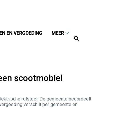
VEN EN VERGOEDING
MEER
Hoofdmenu
e
Meer
submenu
een scootmobiel
lektrische rolstoel. De gemeente beoordeelt
vergoeding verschilt per gemeente en