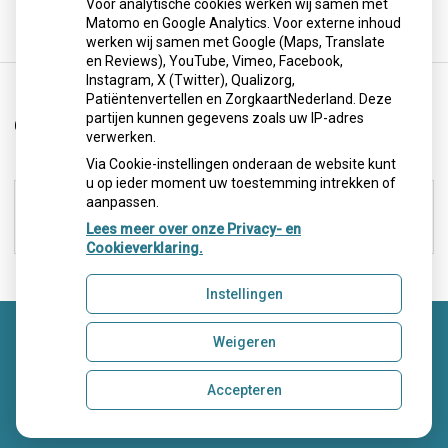
Voor analytische cookies werken wij samen met
Matomo en Google Analytics. Voor externe inhoud
werken wij samen met Google (Maps, Translate
en Reviews), YouTube, Vimeo, Facebook,
Instagram, X (Twitter), Qualizorg,
Patiëntenvertellen en ZorgkaartNederland. Deze
partijen kunnen gegevens zoals uw IP-adres
Openingstijden
verwerken.
Via Cookie-instellingen onderaan de website kunt
u op ieder moment uw toestemming intrekken of
Maandag:
08:00 - 17:30
aanpassen.
Woensdag:
08:00 - 17:30
Lees meer over onze Privacy- en
Donderdag:
08:00 - 17:00
Cookieverklaring.
Instellingen
Uw Zorg Online
|
Beheer
Weigeren
Bezoek
Accepteren
onze
Privacy verklaring
|
Cookie-instellingen
|
Voorwaarden
facebook
pagina