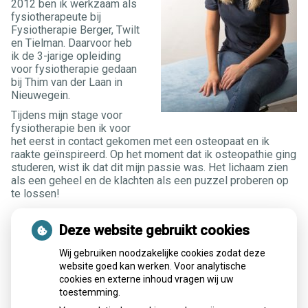
2012 ben ik werkzaam als
fysiotherapeute bij
Fysiotherapie Berger, Twilt
en Tielman. Daarvoor heb
ik de 3-jarige opleiding
voor fysiotherapie gedaan
bij Thim van der Laan in
Nieuwegein.
Tijdens mijn stage voor
fysiotherapie ben ik voor
het eerst in contact gekomen met een osteopaat en ik
raakte geïnspireerd. Op het moment dat ik osteopathie ging
studeren, wist ik dat dit mijn passie was. Het lichaam zien
als een geheel en de klachten als een puzzel proberen op
te lossen!
Deze website gebruikt cookies
Osteopaat D.O.-MRO
NRO-nummer: 10255
Wij gebruiken noodzakelijke cookies zodat deze
website goed kan werken. Voor analytische
cookies en externe inhoud vragen wij uw
toestemming.